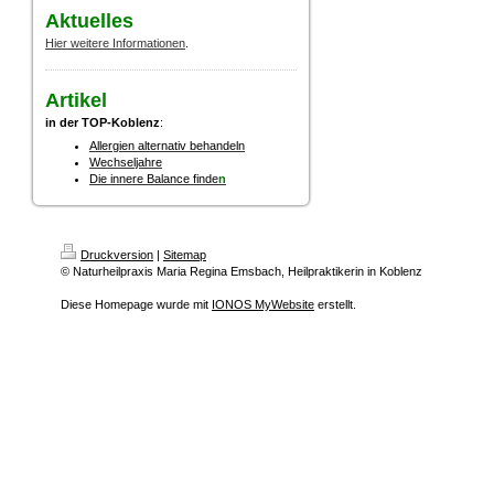
Aktuelles
Hier weitere Informationen
.
Artikel
in der TOP-Koblenz
:
Allergien alternativ behandeln
Wechseljahre
Die innere Balance finde
n
Druckversion
|
Sitemap
© Naturheilpraxis Maria Regina Emsbach, Heilpraktikerin in Koblenz
Diese Homepage wurde mit
IONOS MyWebsite
erstellt.