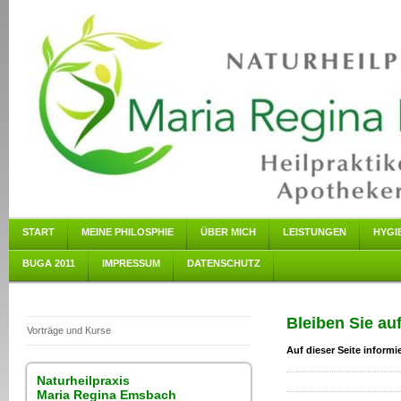
START
MEINE PHILOSPHIE
ÜBER MICH
LEISTUNGEN
HYGI
BUGA 2011
IMPRESSUM
DATENSCHUTZ
Bleiben Sie a
Vorträge und Kurse
Auf dieser Seite inform
Naturheilpraxis
Maria Regina Emsbach